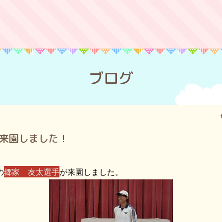
ブログ
来園しました！
の
郷家 友太選手
が来園しました。